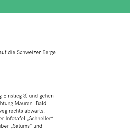
 auf die Schwei­zer Berge
 Ein­stieg 3) und gehen
Rich­tung Mauren. Bald
weg rechts ab­wärts.
n­fo­ta­fel „Schnel­ler“
t über „Salums“ und