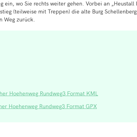
ein, wo Sie rechts weiter gehen. Vorbei an „Heu­stall Ir
eg (teil­wei­se mit Trep­pen) die alte Burg Schel­len­ber
en Weg zurück.
scher Hoehenweg Rundweg3 Format KML
cher Hoehenweg Rundweg3 Format GPX