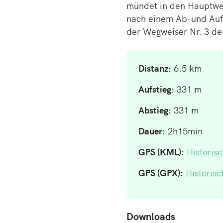
mündet in den Haupt­weg 
nach einem Ab-und Auf­sti
der Weg­wei­ser Nr. 3 d
Distanz:
6.5 km
Aufstieg:
331 m
Abstieg:
331 m
Dauer:
2h15min
GPS (KML):
Histori
GPS (GPX):
Historis
Downloads