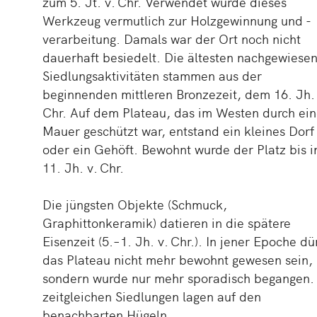
zum 5. Jt. v. Chr. Verwendet wurde dieses
Werkzeug vermutlich zur Holzgewinnung und -
verarbeitung. Damals war der Ort noch nicht
dauerhaft besiedelt. Die ältesten nachgewiese
Siedlungsaktivitäten stammen aus der
beginnenden mittleren Bronzezeit, dem 16. Jh.
Chr. Auf dem Plateau, das im Westen durch ei
Mauer geschützt war, entstand ein kleines Dorf
oder ein Gehöft. Bewohnt wurde der Platz bis i
11. Jh. v. Chr.
Die jüngsten Objekte (Schmuck,
Graphittonkeramik) datieren in die spätere
Eisenzeit (5.–1. Jh. v. Chr.). In jener Epoche dü
das Plateau nicht mehr bewohnt gewesen sein,
sondern wurde nur mehr sporadisch begangen.
zeitgleichen Siedlungen lagen auf den
benachbarten Hügeln.