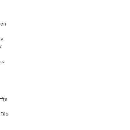
nen
 v.
ne
ns
rfte
 Die