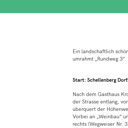
Ein land­schaft­lich sch
um­rahmt „Rund­weg 3“.
Start: Schel­len­berg Dorf­
Nach dem Gast­haus Kron
der Stras­se ent­lang, vo
über­quert der Hö­hen­we
Vorbei an „Wein­bau“ und
rechts (Weg­wei­ser Nr. 